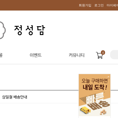
회원가입
로그인
마이페
0
몰
이벤트
커뮤니티
삼일절 배송안내