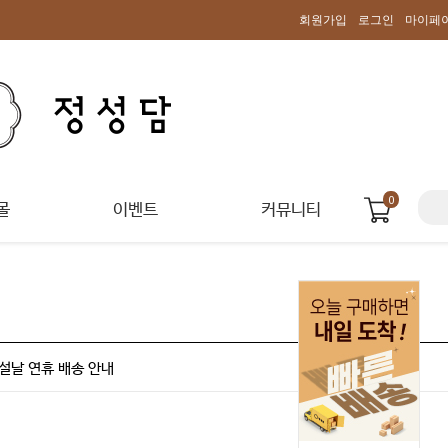
회원가입
로그인
마이페
0
몰
이벤트
커뮤니티
설날 연휴 배송 안내