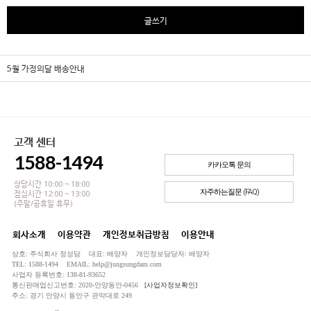
글쓰기
5월 가정의달 배송안내
고객 센터
1588-1494
카카오톡 문의
상담시간 10:00 ~ 18:00
자주하는질문 (FAQ)
점심시간 12:00 ~ 13:00
(주말/공휴일 휴무)
회사소개
이용약관
개인정보취급방침
이용안내
상호: 주식회사 정성담 대표: 배양자 개인정보담당자: 배양자
TEL: 1588-1494 EMAIL: help@jungsungdam.com
사업자 등록번호: 138-81-93652
통신판매업신고번호: 2020-안양동안-0456
[사업자정보확인]
주소: 경기 안양시 동안구 관악대로 249