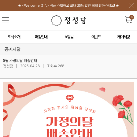
★ <Welcome Gift> 지금 가입하고 최대 25% 할인 혜택 받아가세요! ★
0
회사소개
매장안내
쇼핑몰
이벤트
케이터링
공지사항
5월 가정의달 배송안내
정성담
|
2025-04-28
|
조회수 268