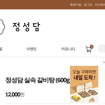
회원가입
로그인
마이페
0
몰
이벤트
커뮤니티
정성담 실속 갈비탕 (600g)
12,000
원