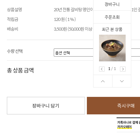
장바구니
상품설명
20년 전통 갈비탕 명인이 만든 한끼 딱 먹기 좋은 1인
주문조회
적립금
120 원 ( 1 % )
배송비
3,500원 (50,000원 이상 구매 시 무료배송)
최근 본 상품
수량 선택
1
/
1
총 상품 금액
장바구니 담기
즉시구매