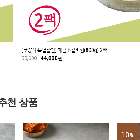
[보양식 특별할인] 매콤소갈비찜(800g) 2팩
44,000
55,000
원
추천 상품
10
%