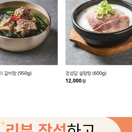
갈비탕 (950g)
정성담 설렁탕 (600g)
12,000
원