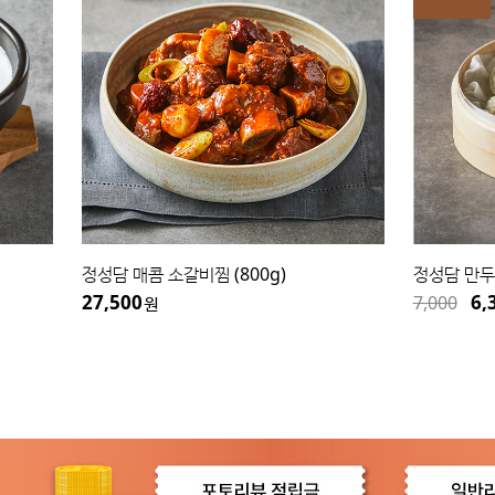
정성담 매콤 소갈비찜 (800g)
정성담 만두 (
27,500
6,3
7,000
원