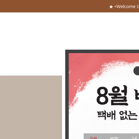
★ <Welcome 
전체 카