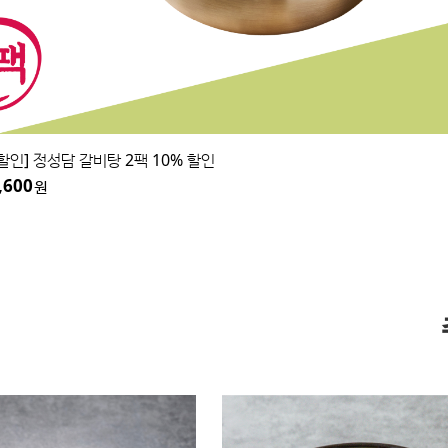
할인] 정성담 갈비탕 2팩 10% 할인
,600
원