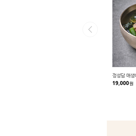
정성담 프리미엄 갈비탕 (900g)
정성담 매생이 
17,000
19,000
원
원