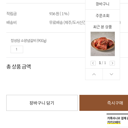
장바구니
적립금
936 원 ( 1 % )
주문조회
배송비
무료배송 (제주/도서산간 지역 추가 배송비 부과)
최근 본 상품
정성담 소양념갈비 (900g)
1
/
1
총 상품 금액
장바구니 담기
즉시구매