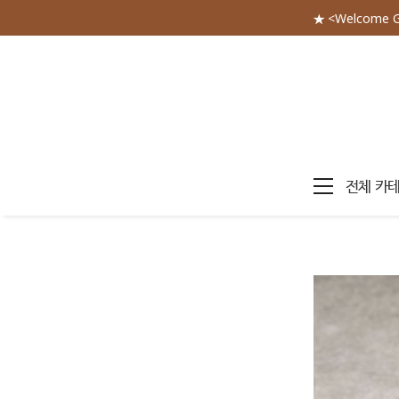
★ <Welcome 
전체 카