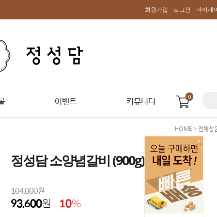
회원가입
로그인
마이페
0
몰
이벤트
커뮤니티
HOME
>
전체상
정성담 소양념갈비 (900g)
104,000원
93,600
원
10
%