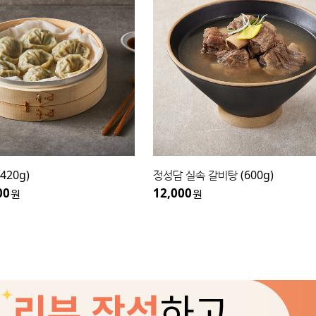
420g)
정성담 실속 갈비탕 (600g)
00
12,000
원
원