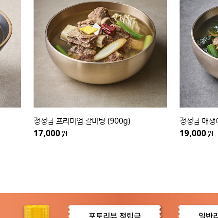
정성담 프리미엄 갈비탕 (900g)
정성담 매생이
17,000
19,000
원
원