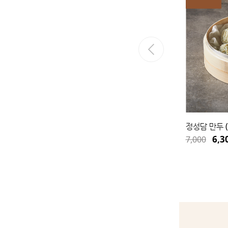
정성담 매콤 소갈비찜 (800g)
정성담 만두 (
27,500
6,3
7,000
원