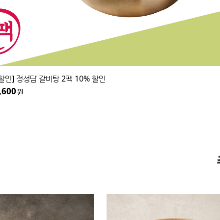
할인] 정성담 갈비탕 2팩 10% 할인
,600
원