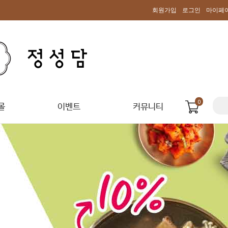
회원가입
로그인
마이페
0
몰
이벤트
커뮤니티