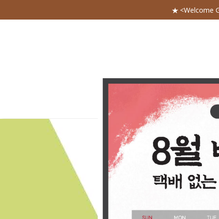
★ <Welcome 
전체 카