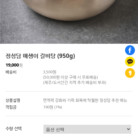
정성담 매생이 갈비탕 (950g)
19,000
원
배송비
3,500원
(50,000원 이상 구매 시 무료배송)
(제주/도서산간 지역 추가 배송비 부과)
상품설명
면역력 강화와 기력 회복에 탁월한 정성담 추천 메뉴
적립금
190원 (1%)
수량 선택