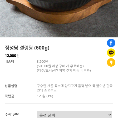
정성담 설렁탕 (600g)
12,000
원
배송비
3,500원
(50,000원 이상 구매 시 무료배송)
(제주/도서산간 지역 추가 배송비 부과)
상품설명
구수한 사골 육수에 양지고기 둠뿍 넣어 푹 끓여낸 한국
인의 소울푸드
적립금
120원 (1%)
수량 선택