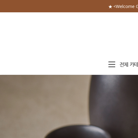
★ <Welcome 
전체 카