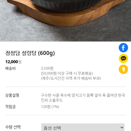
정성담 설렁탕 (600g)
12,000
원
배송비
3,500원
(50,000원 이상 구매 시 무료배송)
(제주/도서산간 지역 추가 배송비 부과)
상품설명
구수한 사골 육수에 양지고기 둠뿍 넣어 푹 끓여낸 한국
인의 소울푸드
적립금
120원 (1%)
수량 선택