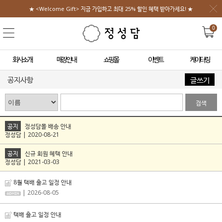
★ <Welcome Gift> 지금 가입하고 최대 25% 할인 혜택 받아가세요! ★
0
회사소개
매장안내
쇼핑몰
이벤트
케이터링
공지사항
글쓰기
검색
공지
정성담몰 배송 안내
정성담 | 2020-08-21
공지
신규 회원 혜택 안내
정성담 | 2021-03-03
8월 택배 출고 일정 안내
| 2026-08-05
택배 출고 일정 안내